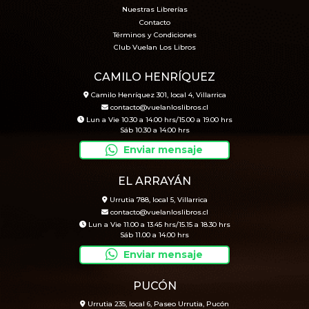
Nuestras Librerías
Contacto
Términos y Condiciones
Club Vuelan Los Libros
CAMILO HENRÍQUEZ
Camilo Henríquez 301, local 4, Villarrica
contacto@vuelanloslibros.cl
Lun a Vie 10.30 a 14.00 hrs/15.00 a 19.00 hrs
Sáb 10.30 a 14.00 hrs
Enviar mensaje
EL ARRAYÁN
Urrutia 788, local 5, Villarrica
contacto@vuelanloslibros.cl
Lun a Vie 11.00 a 13.45 hrs/15.15 a 18.30 hrs
Sáb 11.00 a 14.00 hrs
Enviar mensaje
PUCÓN
Urrutia 235, local 6, Paseo Urrutia, Pucón