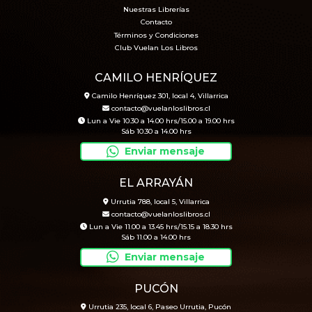
Nuestras Librerías
Contacto
Términos y Condiciones
Club Vuelan Los Libros
CAMILO HENRÍQUEZ
Camilo Henríquez 301, local 4, Villarrica
contacto@vuelanloslibros.cl
Lun a Vie 10.30 a 14.00 hrs/15.00 a 19.00 hrs
Sáb 10.30 a 14.00 hrs
Enviar mensaje
EL ARRAYÁN
Urrutia 788, local 5, Villarrica
contacto@vuelanloslibros.cl
Lun a Vie 11.00 a 13.45 hrs/15.15 a 18.30 hrs
Sáb 11.00 a 14.00 hrs
Enviar mensaje
PUCÓN
Urrutia 235, local 6, Paseo Urrutia, Pucón