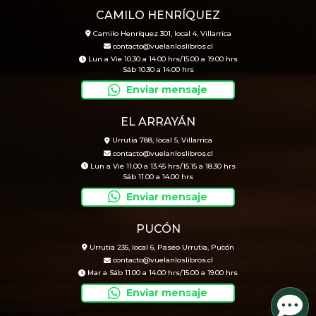
CAMILO HENRÍQUEZ
Camilo Henríquez 301, local 4, Villarrica
contacto@vuelanloslibros.cl
Lun a Vie 10.30 a 14.00 hrs/15.00 a 19.00 hrs
Sáb 10.30 a 14.00 hrs
Enviar mensaje
EL ARRAYÁN
Urrutia 788, local 5, Villarrica
contacto@vuelanloslibros.cl
Lun a Vie 11.00 a 13.45 hrs/15.15 a 18.30 hrs
Sáb 11.00 a 14.00 hrs
Enviar mensaje
PUCÓN
Urrutia 235, local 6, Paseo Urrutia, Pucón
contacto@vuelanloslibros.cl
Mar a Sáb 11.00 a 14.00 hrs/15.00 a 19.00 hrs
Enviar mensaje