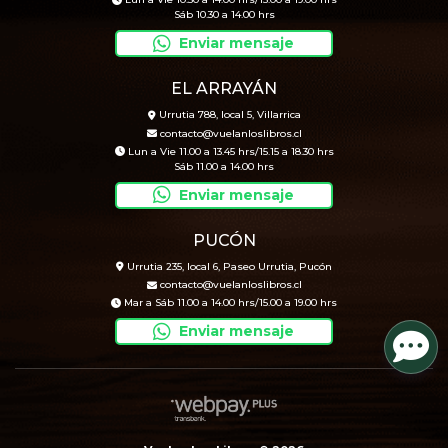
Lun a Vie 10.30 a 14.00 hrs/15.00 a 19.00 hrs
Sáb 10.30 a 14.00 hrs
Enviar mensaje
EL ARRAYÁN
Urrutia 788, local 5, Villarrica
contacto@vuelanloslibros.cl
Lun a Vie 11.00 a 13.45 hrs/15.15 a 18.30 hrs
Sáb 11.00 a 14.00 hrs
Enviar mensaje
PUCÓN
Urrutia 235, local 6, Paseo Urrutia, Pucón
contacto@vuelanloslibros.cl
Mar a Sáb 11.00 a 14.00 hrs/15.00 a 19.00 hrs
Enviar mensaje