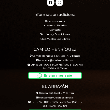
Informacion adicional
Quiénes somos
Nuestras Librerías
Contacto
Términos y Condiciones
Club Vuelan Los Libros
CAMILO HENRÍQUEZ
Camilo Henríquez 301, local 4, Villarrica
contacto@vuelanloslibros.cl
Lun a Vie 10.30 a 14.00 hrs/15.00 a 19.00 hrs
Sáb 10.30 a 14.00 hrs
Enviar mensaje
EL ARRAYÁN
Urrutia 788, local 5, Villarrica
contacto@vuelanloslibros.cl
Lun a Vie 11.00 a 13.45 hrs/15.15 a 18.30 hrs
Sáb 11.00 a 14.00 hrs