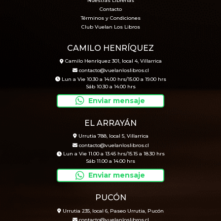
Nuestras Librerías
Contacto
Términos y Condiciones
Club Vuelan Los Libros
CAMILO HENRÍQUEZ
Camilo Henríquez 301, local 4, Villarrica
contacto@vuelanloslibros.cl
Lun a Vie 10.30 a 14.00 hrs/15.00 a 19.00 hrs
Sáb 10.30 a 14.00 hrs
Enviar mensaje
EL ARRAYÁN
Urrutia 788, local 5, Villarrica
contacto@vuelanloslibros.cl
Lun a Vie 11.00 a 13.45 hrs/15.15 a 18.30 hrs
Sáb 11.00 a 14.00 hrs
Enviar mensaje
PUCÓN
Urrutia 235, local 6, Paseo Urrutia, Pucón
contacto@vuelanloslibros.cl