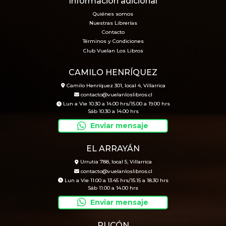
Informacion adicional
Quiénes somos
Nuestras Librerías
Contacto
Términos y Condiciones
Club Vuelan Los Libros
CAMILO HENRÍQUEZ
Camilo Henríquez 301, local 4, Villarrica
contacto@vuelanloslibros.cl
Lun a Vie 10.30 a 14.00 hrs/15.00 a 19.00 hrs
Sáb 10.30 a 14.00 hrs
Enviar mensaje
EL ARRAYÁN
Urrutia 788, local 5, Villarrica
contacto@vuelanloslibros.cl
Lun a Vie 11.00 a 13.45 hrs/15.15 a 18.30 hrs
Sáb 11.00 a 14.00 hrs
Enviar mensaje
PUCÓN