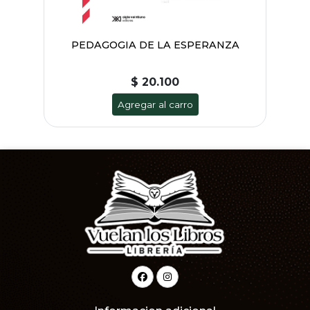
TES
PEDAGOGIA DE LA ESPERANZA
TO
$ 20.100
Agregar al carro