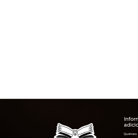
Infor
adici
Quiénes