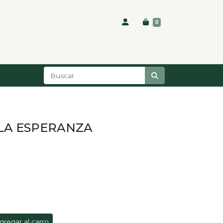
0
LA ESPERANZA
gregar al carro