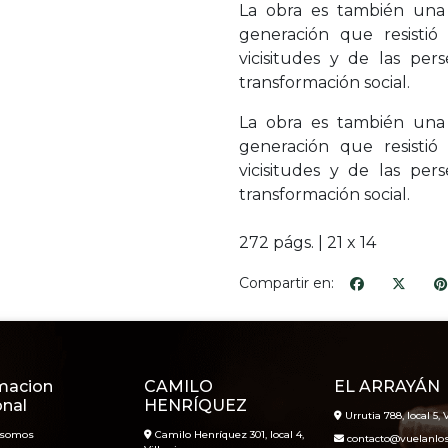
La obra es también una
generación que resistió
vicisitudes y de las per
transformación social.
La obra es también una
generación que resistió
vicisitudes y de las per
transformación social.
272 págs. | 21 x 14
Compartir en:
macion
CAMILO
EL ARRAYÁN
onal
HENRÍQUEZ
Urrutia 788, local 5, V
 somos
Camilo Henríquez 301, local 4,
contacto@vuelanlosl