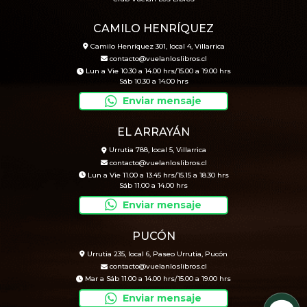
CAMILO HENRÍQUEZ
Camilo Henríquez 301, local 4, Villarrica
contacto@vuelanloslibros.cl
Lun a Vie 10.30 a 14.00 hrs/15.00 a 19.00 hrs
Sáb 10.30 a 14.00 hrs
Enviar mensaje
EL ARRAYÁN
Urrutia 788, local 5, Villarrica
contacto@vuelanloslibros.cl
Lun a Vie 11.00 a 13.45 hrs/15.15 a 18.30 hrs
Sáb 11.00 a 14.00 hrs
Enviar mensaje
PUCÓN
Urrutia 235, local 6, Paseo Urrutia, Pucón
contacto@vuelanloslibros.cl
Mar a Sáb 11.00 a 14.00 hrs/15.00 a 19.00 hrs
Enviar mensaje