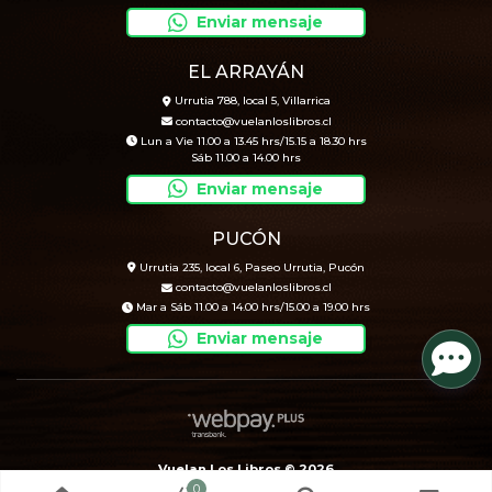
Enviar mensaje
EL ARRAYÁN
Urrutia 788, local 5, Villarrica
contacto@vuelanloslibros.cl
Lun a Vie 11.00 a 13.45 hrs/15.15 a 18.30 hrs
Sáb 11.00 a 14.00 hrs
Enviar mensaje
PUCÓN
Urrutia 235, local 6, Paseo Urrutia, Pucón
contacto@vuelanloslibros.cl
Mar a Sáb 11.00 a 14.00 hrs/15.00 a 19.00 hrs
Enviar mensaje
Vuelan Los Libros © 2026
0
Creado por
Bsale