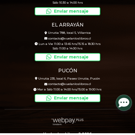
Sáb 10.30 a 14.00 hrs
Enviar mensaje
EL ARRAYÁN
Urrutia 788, local 5, Villarrica
contacto@vuelanloslibros.cl
Lun a Vie 11.00 a 13.45 hrs/15.15 a 18.30 hrs
Sáb 11.00 a 14.00 hrs
Enviar mensaje
PUCÓN
Urrutia 235, local 6, Paseo Urrutia, Pucón
contacto@vuelanloslibros.cl
Mar a Sáb 11.00 a 14.00 hrs/15.00 a 19.00 hrs
Enviar mensaje
Vuelan Los Libros © 2026