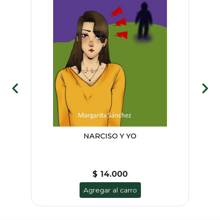
N
NARCISO Y YO
LA
$ 14.000
Agregar al carro