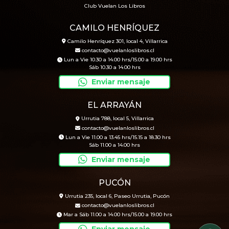
Club Vuelan Los Libros
CAMILO HENRÍQUEZ
Camilo Henríquez 301, local 4, Villarrica
contacto@vuelanloslibros.cl
Lun a Vie 10.30 a 14.00 hrs/15.00 a 19.00 hrs
Sáb 10.30 a 14.00 hrs
Enviar mensaje
EL ARRAYÁN
Urrutia 788, local 5, Villarrica
contacto@vuelanloslibros.cl
Lun a Vie 11.00 a 13.45 hrs/15.15 a 18.30 hrs
Sáb 11.00 a 14.00 hrs
Enviar mensaje
PUCÓN
Urrutia 235, local 6, Paseo Urrutia, Pucón
contacto@vuelanloslibros.cl
Mar a Sáb 11.00 a 14.00 hrs/15.00 a 19.00 hrs