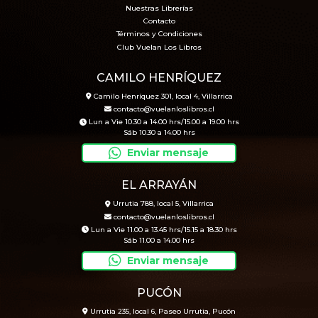
Nuestras Librerías
Contacto
Términos y Condiciones
Club Vuelan Los Libros
CAMILO HENRÍQUEZ
Camilo Henríquez 301, local 4, Villarrica
contacto@vuelanloslibros.cl
Lun a Vie 10.30 a 14.00 hrs/15.00 a 19.00 hrs
Sáb 10.30 a 14.00 hrs
Enviar mensaje
EL ARRAYÁN
Urrutia 788, local 5, Villarrica
contacto@vuelanloslibros.cl
Lun a Vie 11.00 a 13.45 hrs/15.15 a 18.30 hrs
Sáb 11.00 a 14.00 hrs
Enviar mensaje
PUCÓN
Urrutia 235, local 6, Paseo Urrutia, Pucón