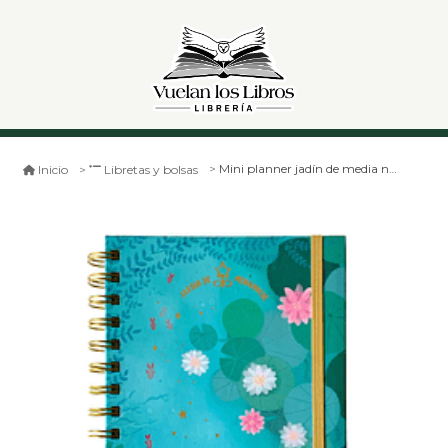
Mini planner jadín de media noche- nenufar
Inicio
Libretas y bolsas