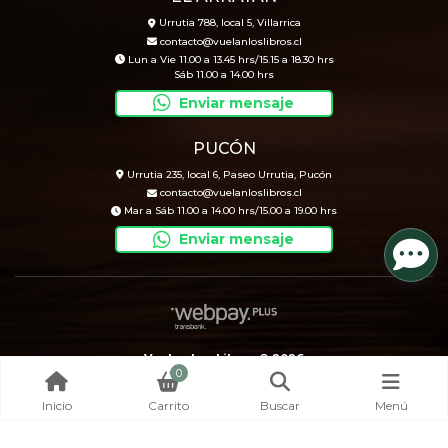
Urrutia 788, local 5, Villarrica
contacto@vuelanloslibros.cl
Lun a Vie 11.00 a 13.45 hrs/15.15 a 18.30 hrs
Sáb 11.00 a 14.00 hrs
Enviar mensaje
PUCÓN
Urrutia 235, local 6, Paseo Urrutia, Pucón
contacto@vuelanloslibros.cl
Mar a Sáb 11.00 a 14.00 hrs/15.00 a 19.00 hrs
Enviar mensaje
Vuelan Los Libros © 2026
0
Creado por
Bsale
Inicio
Carrito
Buscar
Menú