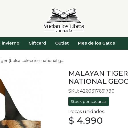
 invierno
Giftcard
Outlet
Mes de los Gatos
r (bolsa coleccion national geographic)
MALAYAN TIGER
NATIONAL GEOG
SKU: 4260317661790
Stock por sucursal
Pocas unidades.
$ 4.990