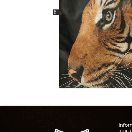
Infor
adici