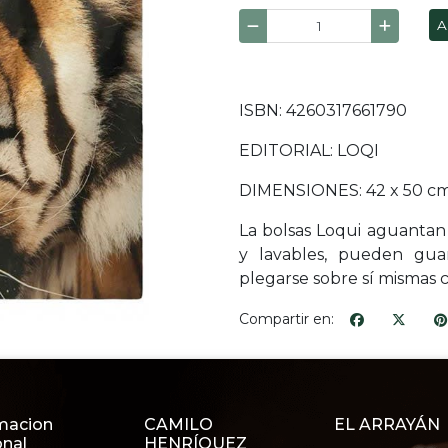
A
ISBN: 4260317661790
EDITORIAL: LOQI
DIMENSIONES: 42 x 50 c
La bolsas Loqui aguantan 
y lavables, pueden gua
plegarse sobre sí mismas c
Compartir en:
macion
CAMILO
EL ARRAYÁN
onal
HENRÍQUEZ