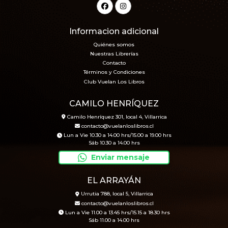
Informacion adicional
Quiénes somos
Nuestras Librerías
Contacto
Términos y Condiciones
Club Vuelan Los Libros
CAMILO HENRÍQUEZ
Camilo Henríquez 301, local 4, Villarrica
contacto@vuelanloslibros.cl
Lun a Vie 10.30 a 14.00 hrs/15.00 a 19.00 hrs
Sáb 10.30 a 14.00 hrs
Enviar mensaje
EL ARRAYÁN
Urrutia 788, local 5, Villarrica
contacto@vuelanloslibros.cl
Lun a Vie 11.00 a 13.45 hrs/15.15 a 18.30 hrs
Sáb 11.00 a 14.00 hrs