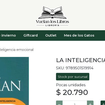
 invierno
Giftcard
Outlet
Mes de los Gatos
nteligencia emocional
LA INTELIGENC
SKU: 9789501519914
Stock por sucursal
Pocas unidades.
$ 20.790
A