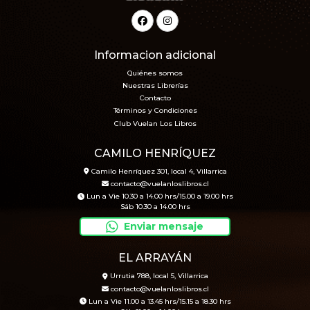
Informacion adicional
Quiénes somos
Nuestras Librerías
Contacto
Términos y Condiciones
Club Vuelan Los Libros
CAMILO HENRÍQUEZ
Camilo Henríquez 301, local 4, Villarrica
contacto@vuelanloslibros.cl
Lun a Vie 10.30 a 14.00 hrs/15.00 a 19.00 hrs
Sáb 10.30 a 14.00 hrs
Enviar mensaje
EL ARRAYÁN
Urrutia 788, local 5, Villarrica
contacto@vuelanloslibros.cl
Lun a Vie 11.00 a 13.45 hrs/15.15 a 18.30 hrs