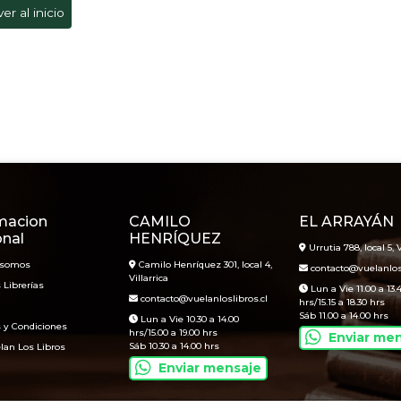
ver al inicio
macion
CAMILO
EL ARRAYÁN
onal
HENRÍQUEZ
Urrutia 788, local 5, V
 somos
Camilo Henríquez 301, local 4,
contacto@vuelanlosl
Villarrica
 Librerías
Lun a Vie 11.00 a 13.
contacto@vuelanloslibros.cl
hrs/15.15 a 18.30 hrs
Sáb 11.00 a 14.00 hrs
Lun a Vie 10.30 a 14.00
 y Condiciones
hrs/15.00 a 19.00 hrs
Enviar me
Sáb 10.30 a 14.00 hrs
lan Los Libros
Enviar mensaje