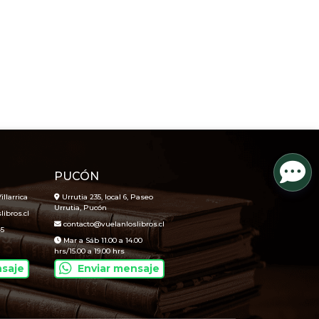
PUCÓN
illarrica
Urrutia 235, local 6, Paseo
Urrutia, Pucón
ibros.cl
contacto@vuelanloslibros.cl
45
Mar a Sáb 11.00 a 14.00
hrs/15.00 a 19.00 hrs
nsaje
Enviar mensaje