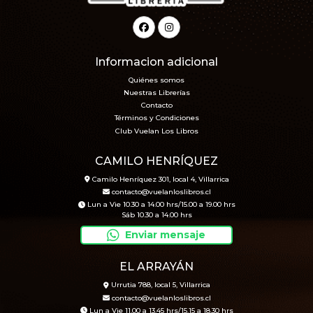
Informacion adicional
Quiénes somos
Nuestras Librerías
Contacto
Términos y Condiciones
Club Vuelan Los Libros
CAMILO HENRÍQUEZ
Camilo Henríquez 301, local 4, Villarrica
contacto@vuelanloslibros.cl
Lun a Vie 10.30 a 14.00 hrs/15.00 a 19.00 hrs
Sáb 10.30 a 14.00 hrs
Enviar mensaje
EL ARRAYÁN
Urrutia 788, local 5, Villarrica
contacto@vuelanloslibros.cl
Lun a Vie 11.00 a 13.45 hrs/15.15 a 18.30 hrs