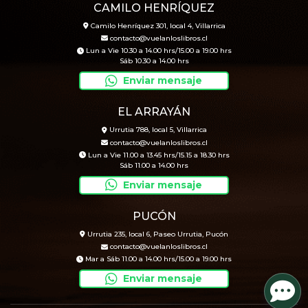
CAMILO HENRÍQUEZ
Camilo Henríquez 301, local 4, Villarrica
contacto@vuelanloslibros.cl
Lun a Vie 10.30 a 14.00 hrs/15.00 a 19.00 hrs
Sáb 10.30 a 14.00 hrs
Enviar mensaje
EL ARRAYÁN
Urrutia 788, local 5, Villarrica
contacto@vuelanloslibros.cl
Lun a Vie 11.00 a 13.45 hrs/15.15 a 18.30 hrs
Sáb 11.00 a 14.00 hrs
Enviar mensaje
PUCÓN
Urrutia 235, local 6, Paseo Urrutia, Pucón
contacto@vuelanloslibros.cl
Mar a Sáb 11.00 a 14.00 hrs/15.00 a 19.00 hrs
Enviar mensaje