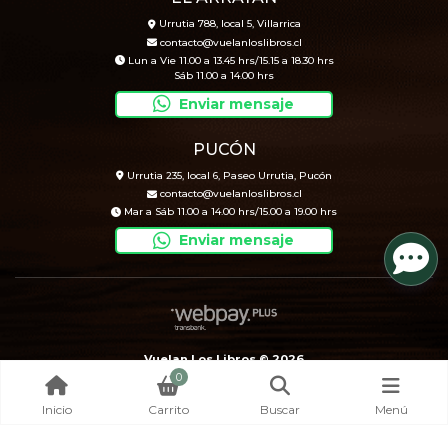
Urrutia 788, local 5, Villarrica
contacto@vuelanloslibros.cl
Lun a Vie 11.00 a 13.45 hrs/15.15 a 18.30 hrs
Sáb 11.00 a 14.00 hrs
Enviar mensaje
PUCÓN
Urrutia 235, local 6, Paseo Urrutia, Pucón
contacto@vuelanloslibros.cl
Mar a Sáb 11.00 a 14.00 hrs/15.00 a 19.00 hrs
Enviar mensaje
Vuelan Los Libros © 2026
0
Creado por
Bsale
Inicio
Carrito
Buscar
Menú