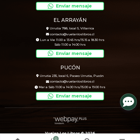
Enviar mensaje
EL ARRAYÁN
Urrutia 788, local 5, Villarrica
contacto@vuelanloslibros.cl
Lun a Vie 11.00 a 13.45 hrs/15.15 a 18.30 hrs
Sáb 11.00 a 14.00 hrs
Enviar mensaje
PUCÓN
Urrutia 235, local 6, Paseo Urrutia, Pucón
contacto@vuelanloslibros.cl
Mar a Sáb 11.00 a 14.00 hrs/15.00 a 19.00 hrs
Enviar mensaje
Vuelan Los Libros © 2026
0
Creado por
Bsale