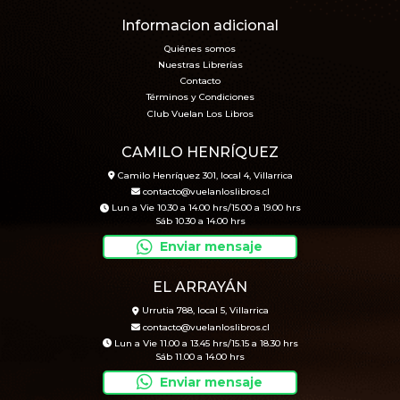
Informacion adicional
Quiénes somos
Nuestras Librerías
Contacto
Términos y Condiciones
Club Vuelan Los Libros
CAMILO HENRÍQUEZ
Camilo Henríquez 301, local 4, Villarrica
contacto@vuelanloslibros.cl
Lun a Vie 10.30 a 14.00 hrs/15.00 a 19.00 hrs
Sáb 10.30 a 14.00 hrs
Enviar mensaje
EL ARRAYÁN
Urrutia 788, local 5, Villarrica
contacto@vuelanloslibros.cl
Lun a Vie 11.00 a 13.45 hrs/15.15 a 18.30 hrs
Sáb 11.00 a 14.00 hrs
Enviar mensaje