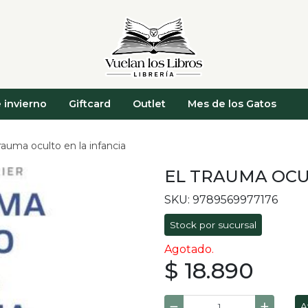
 invierno
Giftcard
Outlet
Mes de los Gatos
trauma oculto en la infancia
EL TRAUMA OCU
SKU: 9789569977176
Stock por sucursal
Agotado.
$ 18.890
A