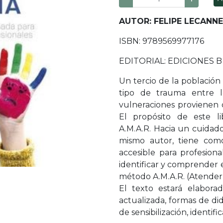
AUTOR: FELIPE LECANNE
ISBN: 9789569977176
EDITORIAL: EDICIONES 
Un tercio de la población
tipo de trauma entre l
vulneraciones provienen d
El propósito de este l
A.M.A.R. Hacia un cuidad
mismo autor, tiene com
accesible para profesion
identificar y comprender e
método A.M.A.R. (Atender,
El texto estará elabora
actualizada, formas de di
de sensibilización, identif