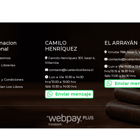
macion
CAMILO
EL ARRAYÁN
onal
HENRÍQUEZ
Urrutia 788, local 5, V
 somos
Camilo Henríquez 301, local 4,
contacto@vuelanlosl
Villarrica
 Librerías
Lun a Vie 11.00 a 13.
contacto@vuelanloslibros.cl
hrs/15.15 a 18.30 hrs
Sáb 11.00 a 14.00 hrs
Lun a Vie 10.30 a 14.00
 y Condiciones
hrs/15.00 a 19.00 hrs
Enviar me
Sáb 10.30 a 14.00 hrs
lan Los Libros
Enviar mensaje
Vuelan Los Libros © 2026
Creado por
Bsale