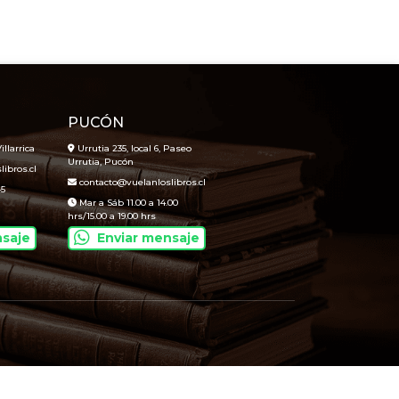
PUCÓN
illarrica
Urrutia 235, local 6, Paseo
Urrutia, Pucón
ibros.cl
contacto@vuelanloslibros.cl
45
Mar a Sáb 11.00 a 14.00
hrs/15.00 a 19.00 hrs
nsaje
Enviar mensaje