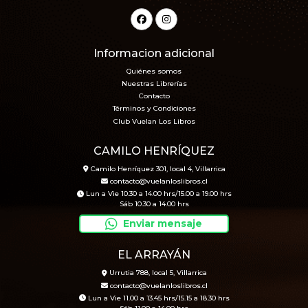
Informacion adicional
Quiénes somos
Nuestras Librerías
Contacto
Términos y Condiciones
Club Vuelan Los Libros
CAMILO HENRÍQUEZ
Camilo Henríquez 301, local 4, Villarrica
contacto@vuelanloslibros.cl
Lun a Vie 10.30 a 14.00 hrs/15.00 a 19.00 hrs
Sáb 10.30 a 14.00 hrs
Enviar mensaje
EL ARRAYÁN
Urrutia 788, local 5, Villarrica
contacto@vuelanloslibros.cl
Lun a Vie 11.00 a 13.45 hrs/15.15 a 18.30 hrs