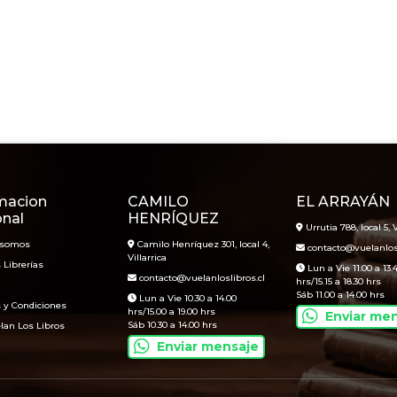
macion
CAMILO
EL ARRAYÁN
onal
HENRÍQUEZ
Urrutia 788, local 5, V
 somos
Camilo Henríquez 301, local 4,
contacto@vuelanlosl
Villarrica
 Librerías
Lun a Vie 11.00 a 13.
contacto@vuelanloslibros.cl
hrs/15.15 a 18.30 hrs
Sáb 11.00 a 14.00 hrs
Lun a Vie 10.30 a 14.00
 y Condiciones
hrs/15.00 a 19.00 hrs
Enviar me
Sáb 10.30 a 14.00 hrs
lan Los Libros
Enviar mensaje