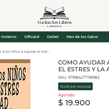
 invierno
Giftcard
Outlet
Mes de los Gatos
 niños a superar el estres y la ansiedad
COMO AYUDAR A
EL ESTRES Y LA
SKU: 9788427718982
Stock por sucursal
Agotado.
$ 19.900