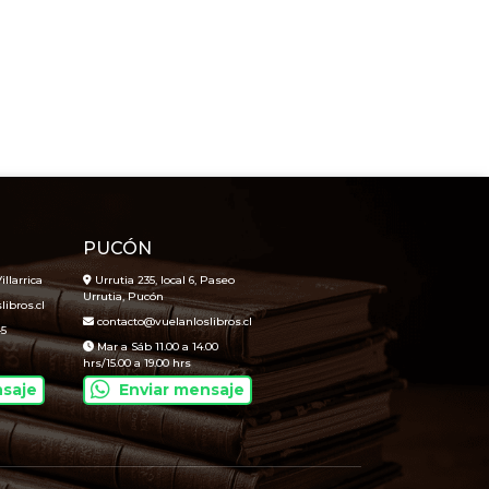
PUCÓN
illarrica
Urrutia 235, local 6, Paseo
Urrutia, Pucón
ibros.cl
contacto@vuelanloslibros.cl
45
Mar a Sáb 11.00 a 14.00
hrs/15.00 a 19.00 hrs
nsaje
Enviar mensaje