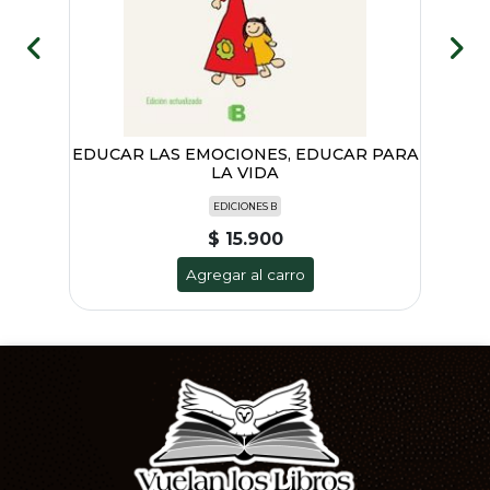
M)
EDUCAR LAS EMOCIONES, EDUCAR PARA
E
LA VIDA
EDICIONES B
$ 15.900
Agregar al carro