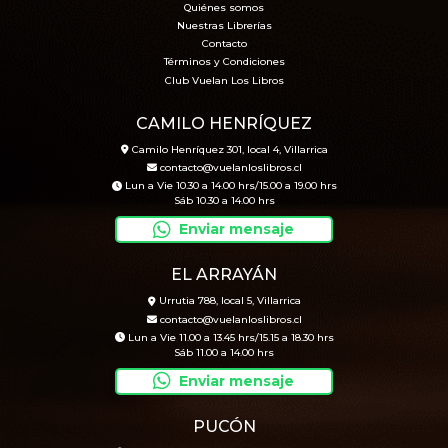
Quiénes somos
Nuestras Librerías
Contacto
Términos y Condiciones
Club Vuelan Los Libros
CAMILO HENRÍQUEZ
Camilo Henríquez 301, local 4, Villarrica
contacto@vuelanloslibros.cl
Lun a Vie 10.30 a 14.00 hrs/15.00 a 19.00 hrs
Sáb 10.30 a 14.00 hrs
Enviar mensaje
EL ARRAYÁN
Urrutia 788, local 5, Villarrica
contacto@vuelanloslibros.cl
Lun a Vie 11.00 a 13.45 hrs/15.15 a 18.30 hrs
Sáb 11.00 a 14.00 hrs
Enviar mensaje
PUCÓN