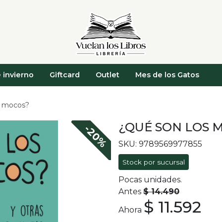
 invierno
Giftcard
Outlet
Mes de los Gatos
s mocos?
¿QUÉ SON LOS 
-20%
SKU: 9789569977855
Stock por sucursal
Pocas unidades.
Antes
$ 14.490
$ 11.592
Ahora