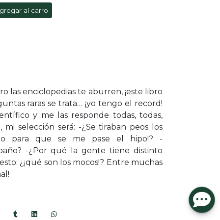
gregar al carro
ro las enciclopedias te aburren, ¡este libro
guntas raras se trata… ¡yo tengo el record!
entífico y me las responde todas, todas,
, mi selección será: -¿Se tiraban peos los
ago para que se me pase el hipo!? -
ño? -¿Por qué la gente tiene distinto
uesto: ¿¡qué son los mocos!? Entre muchas
al!