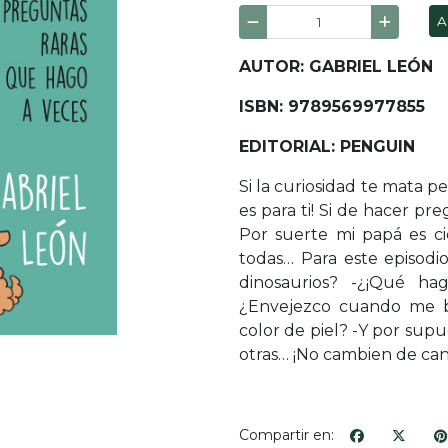
A
AUTOR: GABRIEL LEÓN
ISBN: 9789569977855
EDITORIAL: PENGUIN
Si la curiosidad te mata pe
es para ti! Si de hacer pre
Por suerte mi papá es ci
todas… Para este episodio
dinosaurios? -¿¡Qué h
¿Envejezco cuando me ba
color de piel? -Y por sup
otras… ¡No cambien de can
Compartir en: