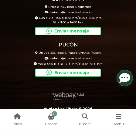
Urrutia 788, local 5, Villarrica
contacto@vuelanloslibros.cl
Lun a Vie 11.00 a 13.45 hrs/15.15 a 18.30 hrs
Sáb 11.00 a 14.00 hrs
Enviar mensaje
PUCÓN
Urrutia 235, local 6, Paseo Urrutia, Pucón
contacto@vuelanloslibros.cl
Mar a Sáb 11.00 a 14.00 hrs/15.00 a 19.00 hrs
Enviar mensaje
Vuelan Los Libros © 2026
0
Creado por
Bsale
Inicio
Carrito
Buscar
Menú