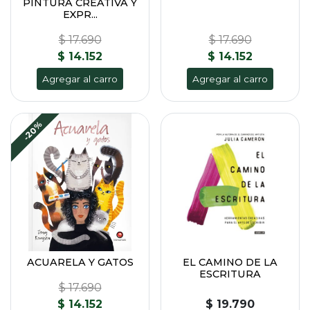
PINTURA CREATIVA Y
EXPR...
$ 17.690
$ 17.690
$ 14.152
$ 14.152
Agregar al carro
Agregar al carro
-20%
ACUARELA Y GATOS
EL CAMINO DE LA
ESCRITURA
$ 17.690
$ 14.152
$ 19.790