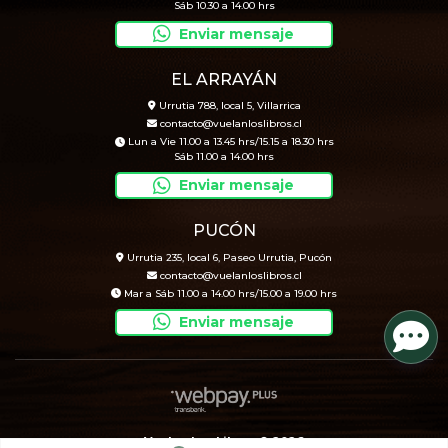
Sáb 10.30 a 14.00 hrs
Enviar mensaje
EL ARRAYÁN
Urrutia 788, local 5, Villarrica
contacto@vuelanloslibros.cl
Lun a Vie 11.00 a 13.45 hrs/15.15 a 18.30 hrs
Sáb 11.00 a 14.00 hrs
Enviar mensaje
PUCÓN
Urrutia 235, local 6, Paseo Urrutia, Pucón
contacto@vuelanloslibros.cl
Mar a Sáb 11.00 a 14.00 hrs/15.00 a 19.00 hrs
Enviar mensaje
Vuelan Los Libros © 2026