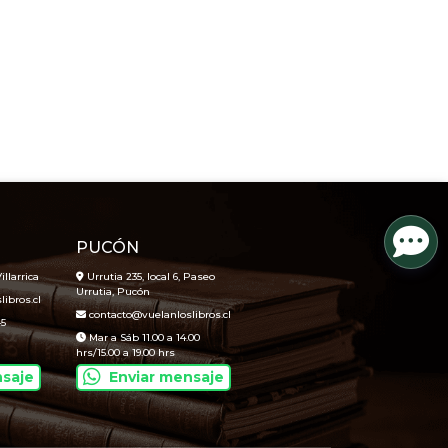
PUCÓN
illarrica
Urrutia 235, local 6, Paseo
Urrutia, Pucón
ibros.cl
contacto@vuelanloslibros.cl
45
Mar a Sáb 11.00 a 14.00
hrs/15.00 a 19.00 hrs
nsaje
Enviar mensaje