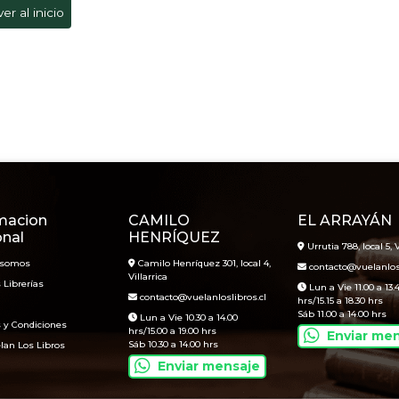
ver al inicio
macion
CAMILO
EL ARRAYÁN
onal
HENRÍQUEZ
Urrutia 788, local 5, V
 somos
Camilo Henríquez 301, local 4,
contacto@vuelanlosl
Villarrica
 Librerías
Lun a Vie 11.00 a 13.
contacto@vuelanloslibros.cl
hrs/15.15 a 18.30 hrs
Sáb 11.00 a 14.00 hrs
Lun a Vie 10.30 a 14.00
 y Condiciones
hrs/15.00 a 19.00 hrs
Enviar me
Sáb 10.30 a 14.00 hrs
lan Los Libros
Enviar mensaje