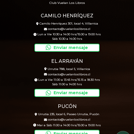
Club Vuelan Los Libros
CAMILO HENRÍQUEZ
Camilo Henríquez 301, local 4, Villarrica
contacto@vuelanloslibros.cl
Lun a Vie 10.30 a 14.00 hrs/15.00 a 19.00 hrs
Sáb 10.30 a 14.00 hrs
Enviar mensaje
EL ARRAYÁN
Urrutia 788, local 5, Villarrica
contacto@vuelanloslibros.cl
Lun a Vie 11.00 a 13.45 hrs/15.15 a 18.30 hrs
Sáb 11.00 a 14.00 hrs
Enviar mensaje
PUCÓN
Urrutia 235, local 6, Paseo Urrutia, Pucón
contacto@vuelanloslibros.cl
Mar a Sáb 11.00 a 14.00 hrs/15.00 a 19.00 hrs
Enviar mensaje