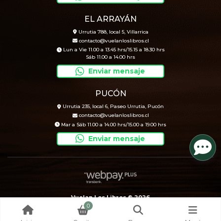
EL ARRAYÁN
Urrutia 788, local 5, Villarrica
contacto@vuelanloslibros.cl
Lun a Vie 11.00 a 13.45 hrs/15.15 a 18.30 hrs
Sáb 11.00 a 14.00 hrs
Enviar mensaje
PUCÓN
Urrutia 235, local 6, Paseo Urrutia, Pucón
contacto@vuelanloslibros.cl
Mar a Sáb 11.00 a 14.00 hrs/15.00 a 19.00 hrs
Enviar mensaje
Vuelan Los Libros © 2026
0
Creado por
Bsale