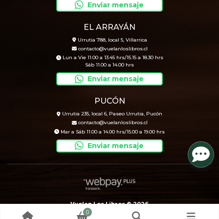
Enviar mensaje
EL ARRAYÁN
Urrutia 788, local 5, Villarrica
contacto@vuelanloslibros.cl
Lun a Vie 11.00 a 13.45 hrs/15.15 a 18.30 hrs
Sáb 11.00 a 14.00 hrs
Enviar mensaje
PUCÓN
Urrutia 235, local 6, Paseo Urrutia, Pucón
contacto@vuelanloslibros.cl
Mar a Sáb 11.00 a 14.00 hrs/15.00 a 19.00 hrs
Enviar mensaje
Vuelan Los Libros © 2026
0
Creado por
Bsale