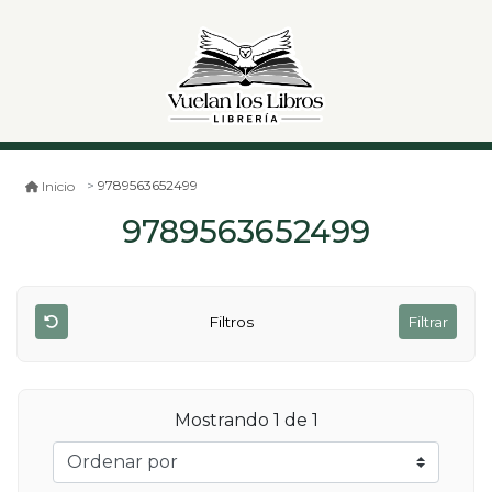
9789563652499
Inicio
9789563652499
Filtros
Filtrar
Mostrando 1 de 1