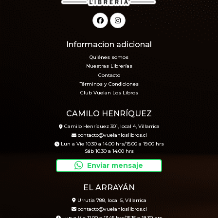
Informacion adicional
Quiénes somos
Nuestras Librerías
Contacto
Términos y Condiciones
Club Vuelan Los Libros
CAMILO HENRÍQUEZ
Camilo Henríquez 301, local 4, Villarrica
contacto@vuelanloslibros.cl
Lun a Vie 10.30 a 14.00 hrs/15.00 a 19.00 hrs
Sáb 10.30 a 14.00 hrs
Enviar mensaje
EL ARRAYÁN
Urrutia 788, local 5, Villarrica
contacto@vuelanloslibros.cl