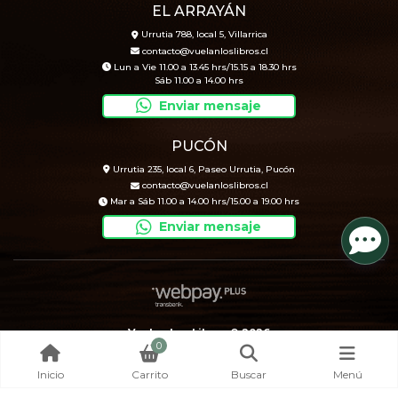
EL ARRAYÁN
Urrutia 788, local 5, Villarrica
contacto@vuelanloslibros.cl
Lun a Vie 11.00 a 13.45 hrs/15.15 a 18.30 hrs
Sáb 11.00 a 14.00 hrs
Enviar mensaje
PUCÓN
Urrutia 235, local 6, Paseo Urrutia, Pucón
contacto@vuelanloslibros.cl
Mar a Sáb 11.00 a 14.00 hrs/15.00 a 19.00 hrs
Enviar mensaje
Vuelan Los Libros © 2026
0
Creado por
Bsale
Inicio
Carrito
Buscar
Menú