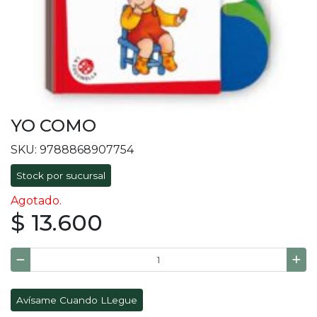
YO COMO
SKU: 9788868907754
Stock por sucursal
Agotado.
$ 13.600
Avísame Cuando LLegue