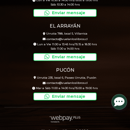
Lun a Vie 10.30 a 14.00 hrs/15.00 a 19.00 hrs
Sáb 10.30 a 14.00 hrs
Enviar mensaje
EL ARRAYÁN
Urrutia 788, local 5, Villarrica
contacto@vuelanloslibros.cl
Lun a Vie 11.00 a 13.45 hrs/15.15 a 18.30 hrs
Sáb 11.00 a 14.00 hrs
Enviar mensaje
PUCÓN
Urrutia 235, local 6, Paseo Urrutia, Pucón
contacto@vuelanloslibros.cl
Mar a Sáb 11.00 a 14.00 hrs/15.00 a 19.00 hrs
Enviar mensaje