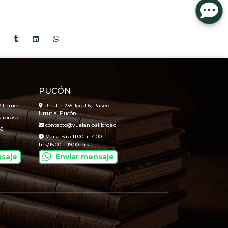
PUCÓN
illarrica
Urrutia 235, local 6, Paseo
Urrutia, Pucón
ibros.cl
contacto@vuelanloslibros.cl
45
Mar a Sáb 11.00 a 14.00
hrs/15.00 a 19.00 hrs
nsaje
Enviar mensaje