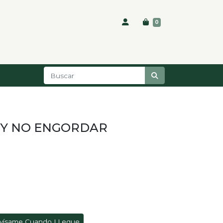
0
 Y NO ENGORDAR
vísame Cuando LLegue