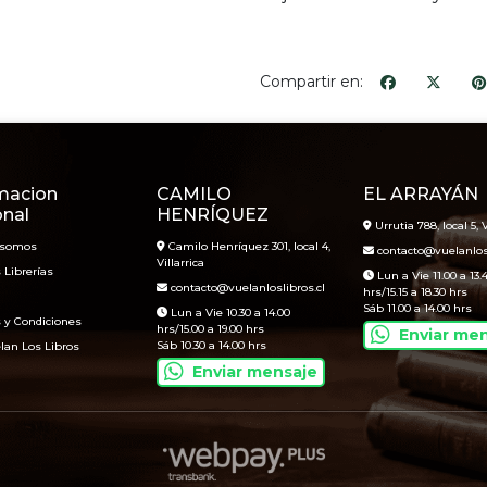
Compartir en:
macion
CAMILO
EL ARRAYÁN
onal
HENRÍQUEZ
Urrutia 788, local 5, V
 somos
Camilo Henríquez 301, local 4,
contacto@vuelanlosl
Villarrica
 Librerías
Lun a Vie 11.00 a 13.
contacto@vuelanloslibros.cl
hrs/15.15 a 18.30 hrs
Sáb 11.00 a 14.00 hrs
Lun a Vie 10.30 a 14.00
 y Condiciones
hrs/15.00 a 19.00 hrs
Enviar me
Sáb 10.30 a 14.00 hrs
lan Los Libros
Enviar mensaje