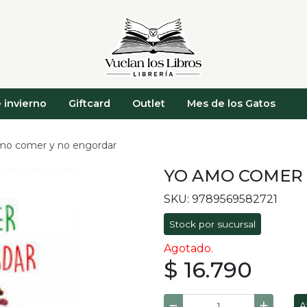
 invierno
Giftcard
Outlet
Mes de los Gatos
mo comer y no engordar
YO AMO COMER
SKU: 9789569582721
Stock por sucursal
Agotado.
$ 16.790
A