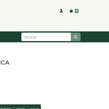
0
ICA
vísame Cuando LLegue