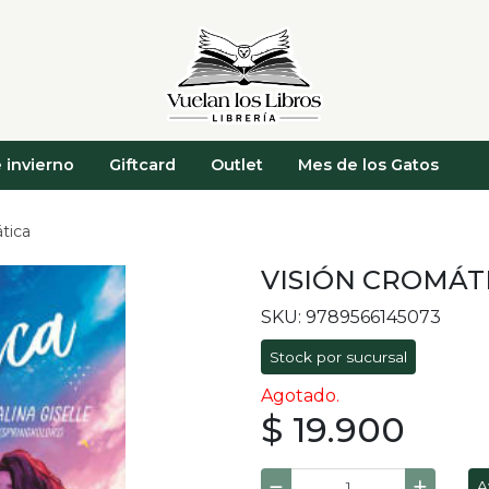
 invierno
Giftcard
Outlet
Mes de los Gatos
tica
VISIÓN CROMÁT
SKU: 9789566145073
Stock por sucursal
Agotado.
$ 19.900
A