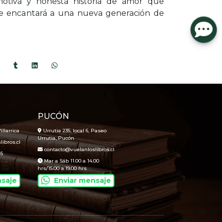
motiva y honesta historia de amor que
e encantará a una nueva generación de
PUCÓN
illarrica
Urrutia 235, local 6, Paseo
Urrutia, Pucón
ibros.cl
contacto@vuelanloslibros.cl
45
Mar a Sáb 11.00 a 14.00
hrs/15.00 a 19.00 hrs
nsaje
Enviar mensaje