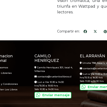
Visión cromática, una e
triunfa en Wattpad y qu
lectores.
Compartir en:
macion
CAMILO
EL ARRAYÁN
onal
HENRÍQUEZ
Urrutia 788, local 5, V
 somos
Camilo Henríquez 301, local 4,
contacto@vuelanlosl
Villarrica
 Librerías
Lun a Vie 11.00 a 13.
contacto@vuelanloslibros.cl
hrs/15.15 a 18.30 hrs
Sáb 11.00 a 14.00 hrs
Lun a Vie 10.30 a 14.00
 y Condiciones
hrs/15.00 a 19.00 hrs
Enviar me
Sáb 10.30 a 14.00 hrs
lan Los Libros
Enviar mensaje