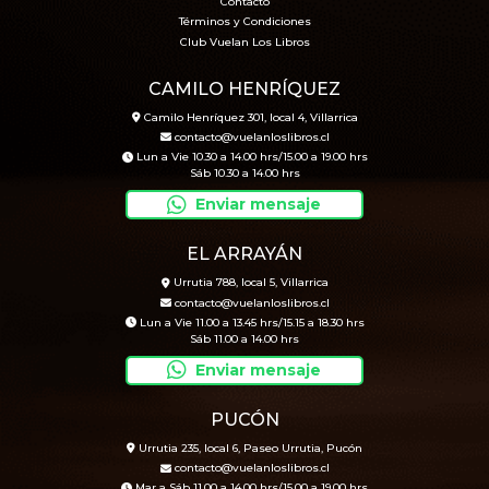
Contacto
Términos y Condiciones
Club Vuelan Los Libros
CAMILO HENRÍQUEZ
Camilo Henríquez 301, local 4, Villarrica
contacto@vuelanloslibros.cl
Lun a Vie 10.30 a 14.00 hrs/15.00 a 19.00 hrs
Sáb 10.30 a 14.00 hrs
Enviar mensaje
EL ARRAYÁN
Urrutia 788, local 5, Villarrica
contacto@vuelanloslibros.cl
Lun a Vie 11.00 a 13.45 hrs/15.15 a 18.30 hrs
Sáb 11.00 a 14.00 hrs
Enviar mensaje
PUCÓN
Urrutia 235, local 6, Paseo Urrutia, Pucón
contacto@vuelanloslibros.cl
Mar a Sáb 11.00 a 14.00 hrs/15.00 a 19.00 hrs