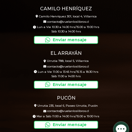
CAMILO HENRÍQUEZ
Camilo Henríquez 301, local 4, Villarrica
contacto@vuelanloslibros.cl
Lun a Vie 10.30 a 14.00 hrs/15.00 a 19.00 hrs
Sáb 10.30 a 14.00 hrs
Enviar mensaje
EL ARRAYÁN
Urrutia 788, local 5, Villarrica
contacto@vuelanloslibros.cl
Lun a Vie 11.00 a 13.45 hrs/15.15 a 18.30 hrs
Sáb 11.00 a 14.00 hrs
Enviar mensaje
PUCÓN
Urrutia 235, local 6, Paseo Urrutia, Pucón
contacto@vuelanloslibros.cl
Mar a Sáb 11.00 a 14.00 hrs/15.00 a 19.00 hrs
Enviar mensaje