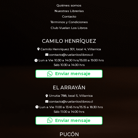
Quiénes somos
Nuestras Librerías
Contacto
Términos y Condiciones
Club Vuelan Los Libros
CAMILO HENRÍQUEZ
Camilo Henríquez 301, local 4, Villarrica
contacto@vuelanloslibros.cl
Lun a Vie 10.30 a 14.00 hrs/15.00 a 19.00 hrs
Sáb 10.30 a 14.00 hrs
Enviar mensaje
EL ARRAYÁN
Urrutia 788, local 5, Villarrica
contacto@vuelanloslibros.cl
Lun a Vie 11.00 a 13.45 hrs/15.15 a 18.30 hrs
Sáb 11.00 a 14.00 hrs
Enviar mensaje
PUCÓN