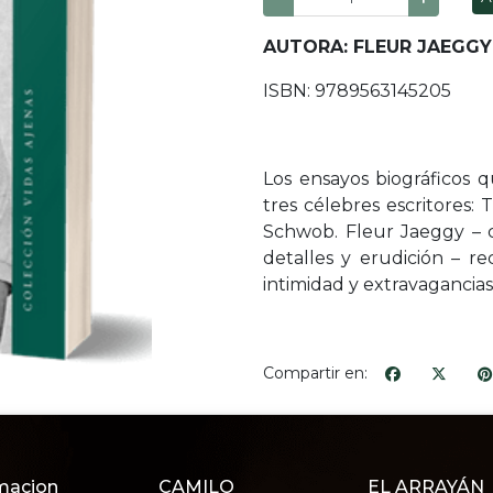
AUTORA: FLEUR JAEGGY
ISBN: 9789563145205
Los ensayos biográficos
tres célebres escritores
Schwob. Fleur Jaeggy – co
detalles y erudición – rec
intimidad y extravagancias
Compartir en:
macion
CAMILO
EL ARRAYÁN