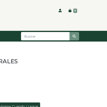
0
RALES
vísame Cuando LLegue