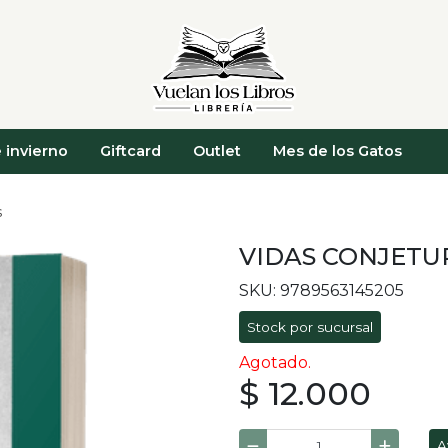
 invierno
Giftcard
Outlet
Mes de los Gatos
s
VIDAS CONJETU
SKU: 9789563145205
Stock por sucursal
Agotado.
$ 12.000
A