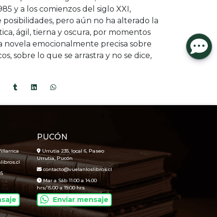
1985 y a los comienzos del siglo XXI,
posibilidades, pero aún no ha alterado la
tica, ágil, tierna y oscura, por momentos
una novela emocionalmente precisa sobre
s, sobre lo que se arrastra y no se dice,
PUCÓN
illarrica
Urrutia 235, local 6, Paseo
Urrutia, Pucón
ibros.cl
contacto@vuelanloslibros.cl
45
Mar a Sáb 11.00 a 14.00
hrs/15.00 a 19.00 hrs
nsaje
Enviar mensaje