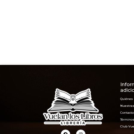
Infor
adici
Quiénes
Nuestras
Contacto
Términos
Club Vue