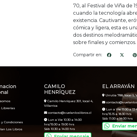
70, al Festival de Viña de 
cuando la tecnología abre 
existencia. Cautivante, eró
cómica y ligera, esta es 
dos destinos melodramático
sobre finales y comienzos.
Compartir en:
macion
CAMILO
EL ARRAYÁN
onal
HENRÍQUEZ
Urrutia 788, local 5, V
 somos
Camilo Henríquez 301, local 4,
contacto@vuelanlosl
Villarrica
 Librerías
Lun a Vie 11.00 a 13.
contacto@vuelanloslibros.cl
hrs/15.15 a 18.30 hrs
Sáb 11.00 a 14.00 hrs
Lun a Vie 10.30 a 14.00
 y Condiciones
hrs/15.00 a 19.00 hrs
Enviar me
Sáb 10.30 a 14.00 hrs
lan Los Libros
Enviar mensaje