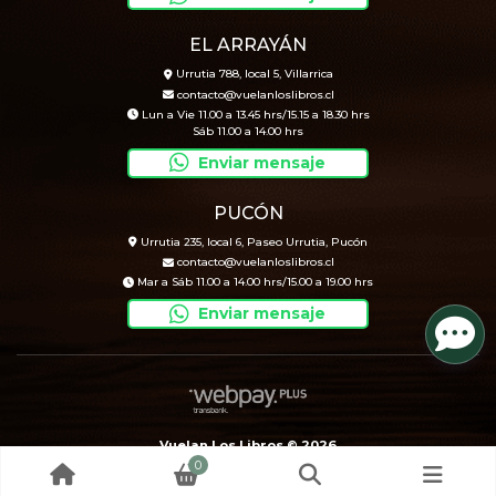
EL ARRAYÁN
Urrutia 788, local 5, Villarrica
contacto@vuelanloslibros.cl
Lun a Vie 11.00 a 13.45 hrs/15.15 a 18.30 hrs
Sáb 11.00 a 14.00 hrs
Enviar mensaje
PUCÓN
Urrutia 235, local 6, Paseo Urrutia, Pucón
contacto@vuelanloslibros.cl
Mar a Sáb 11.00 a 14.00 hrs/15.00 a 19.00 hrs
Enviar mensaje
Vuelan Los Libros © 2026
0
Creado por
Bsale