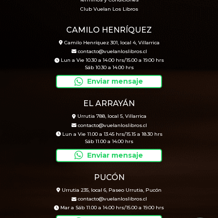
Términos y Condiciones
Club Vuelan Los Libros
CAMILO HENRÍQUEZ
Camilo Henríquez 301, local 4, Villarrica
contacto@vuelanloslibros.cl
Lun a Vie 10.30 a 14.00 hrs/15.00 a 19.00 hrs
Sáb 10.30 a 14.00 hrs
Enviar mensaje
EL ARRAYÁN
Urrutia 788, local 5, Villarrica
contacto@vuelanloslibros.cl
Lun a Vie 11.00 a 13.45 hrs/15.15 a 18.30 hrs
Sáb 11.00 a 14.00 hrs
Enviar mensaje
PUCÓN
Urrutia 235, local 6, Paseo Urrutia, Pucón
contacto@vuelanloslibros.cl
Mar a Sáb 11.00 a 14.00 hrs/15.00 a 19.00 hrs