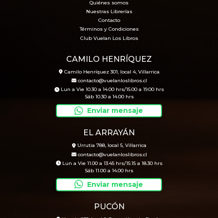
Quiénes somos
Nuestras Librerías
Contacto
Términos y Condiciones
Club Vuelan Los Libros
CAMILO HENRÍQUEZ
Camilo Henríquez 301, local 4, Villarrica
contacto@vuelanloslibros.cl
Lun a Vie 10.30 a 14.00 hrs/15.00 a 19.00 hrs
Sáb 10.30 a 14.00 hrs
Enviar mensaje
EL ARRAYÁN
Urrutia 788, local 5, Villarrica
contacto@vuelanloslibros.cl
Lun a Vie 11.00 a 13.45 hrs/15.15 a 18.30 hrs
Sáb 11.00 a 14.00 hrs
Enviar mensaje
PUCÓN