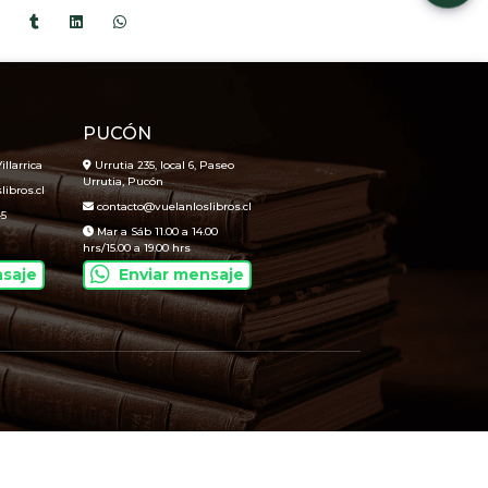
PUCÓN
illarrica
Urrutia 235, local 6, Paseo
Urrutia, Pucón
ibros.cl
contacto@vuelanloslibros.cl
45
Mar a Sáb 11.00 a 14.00
hrs/15.00 a 19.00 hrs
nsaje
Enviar mensaje