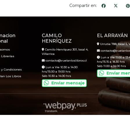
Compartir en:
macion
CAMILO
EL ARRAYÁN
onal
HENRÍQUEZ
Urrutia 788, local 5, V
 somos
Camilo Henríquez 301, local 4,
contacto@vuelanlosl
Villarrica
 Librerías
Lun a Vie 11.00 a 13.
contacto@vuelanloslibros.cl
hrs/15.15 a 18.30 hrs
Sáb 11.00 a 14.00 hrs
Lun a Vie 10.30 a 14.00
 y Condiciones
hrs/15.00 a 19.00 hrs
Enviar me
Sáb 10.30 a 14.00 hrs
lan Los Libros
Enviar mensaje
Vuelan Los Libros © 2026
Creado por
Bsale