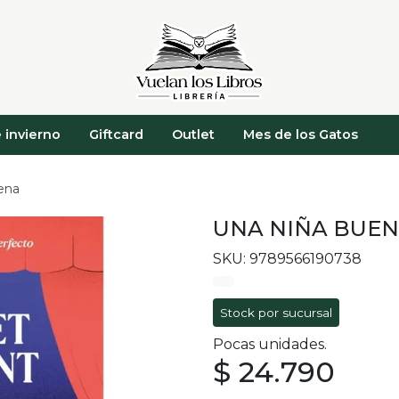
 invierno
Giftcard
Outlet
Mes de los Gatos
ena
UNA NIÑA BUE
SKU: 9789566190738
Stock por sucursal
Pocas unidades.
$ 24.790